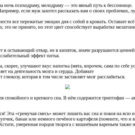
 на ночь психодраму, мелодраму — это явный путь к бессоннице.
пример, если муж захотел рассказать вам о своих проблемах, лу
ести все пережитые эмоции дня с собой в кровать. Оставьте всё
 это не принято, но этот цвет способствует выработке мелатон
т в остывающий отвар, не в кипяток, иначе разрушаются ценней
 слабительный эффект питья.
, скорее, улучшают вкус напитка (мята, впрочем, сама по себе у
яет на деятельность мозга и сердца. Добавьте
глюкозу, которая в том числе заставляет мозг расслабиться.
для спокойного и крепкого сна. В нём содержится триптофан — 
я! Эта «гремучая смесь» может лишить вас сна и покоя на всю н
упчик, банан или немного печёного картофеля (помните, что и в
. Кстати, умеренная порция творога с вишнёвым вареньем также н