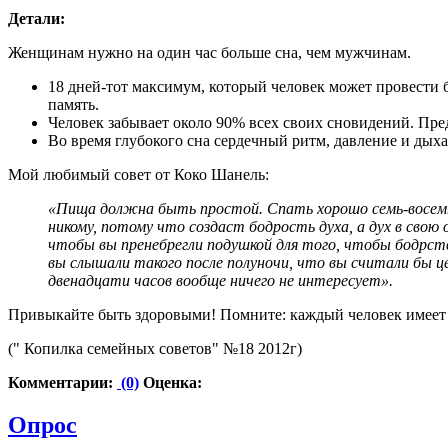
Детали:
Женщинам нужно на один час больше сна, чем мужчинам.
18 дней-тот максимум, который человек может провести б
память.
Человек забывает около 90% всех своих сновидений. Пред
Во время глубокого сна сердечный ритм, давление и дыха
Мой любимый совет от Коко Шанель:
«Пища должна быть простой. Спать хорошо семь-восемь ч
никому, потому что создаст бодрость духа, а дух в свою
чтобы вы пренебрегли подушкой для того, чтобы бодрств
вы слышали такого после полуночи, что вы считали бы це
двенадцати часов вообще ничего не интересует».
Привыкайте быть здоровыми! Помните: каждый человек имеет 
(" Копилка семейных советов" №18 2012г)
Комментарии:
(0)
Оценка:
Опрос