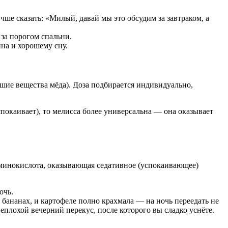
чше сказать: «Милый, давай мы это обсудим за завтраком, а
 за порогом спальни.
ина и хорошему сну.
шие вещества мёда). Доза подбирается индивидуально,
спокаивает), то мелисса более универсальна — она оказывает
аминокислота, оказывающая седативное (успокаивающее)
очь.
 бананах, и картофеле полно крахмала — на ночь переедать не
еплохой вечерний перекус, после которого вы сладко уснёте.