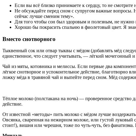
Если вы всё близко принимаете к сердцу, то не смотрите
Не обсуждайте перед сном с супругом важные вопросы. На
сейчас лучше сменим тему».
Для того чтобы сон был здоровым и полезным, не нужно н
Хорошо бы покрасить спальню в фиолетовый цвет. Я знаю,
Вместо снотворного
Тыквенный сок или отвар тыквы с мёдом (добавлять мёд следуе
единственное, что следует учитывать, — лёгкий мочегонный и
Чай из мяты, котовника и мелиссы. Если первые два компонента
лёгкое снотворное и успокоительное действие, благотворно вли
ложку мёда в травяной чай и выпейте перед сном. Мёд содержит 
Тёплое молоко (полстакана на ночь) — проверенное средство 
действие.
От известной «методы» пить молоко с мёдом лучше воздержатьс
Овсянка, сваренная на нежирном молоке, или густой луковый с
стоит!), вишня или черешня, тоже по чуть-чуть, без фанатизма
Миндаль.