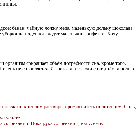
сонницы.
адкое: банан, чайную ложку мёда, маленькую дольку шоколада
е уборки на подушки кладут маленькие конфетки. Хочу
.
аш организм сокращает объём потребности сна, кроме того,
чень не справляется. И часто такие люди спят днём, а ночью
т полежите в тёплом растворе, промокнитесь полотенцем. Соль,
че уснёте.
 согревании. Пока рука согревается, вы уснёте.