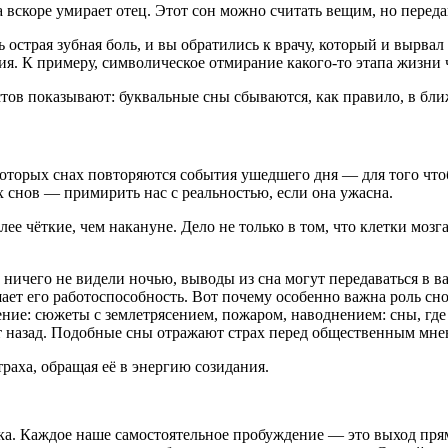
 а вскоре умирает отец. Этот сон можно считать вещим, но пере
 острая зубная боль, и вы обратились к врачу, который и вырвал 
я. К примеру, символическое отмирание какого-то этапа жизни ч
ов показывают: буквальные сны сбываются, как правило, в бли
оторых снах повторяются события ушедшего дня — для того что
х снов — примирить нас с реальностью, если она ужасна.
лее чёткие, чем накануне. Дело не только в том, что клетки мозг
 ничего не видели ночью, выводы из сна могут передаваться в в
ет его работоспособность. Вот почему особенно важна роль сно
ие: сюжеты с землетрясением, пожаром, наводнением: сны, где н
т назад. Подобные сны отражают страх перед общественным мнени
аха, обращая её в энергию созидания.
ка. Каждое наше самостоятельное пробуждение — это выход прям