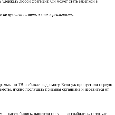
сь удержать любой фрагмент. Он может стать зацепкой в
е не пускает память о снах в реальность.
ограммы по ТВ и сбиваешь дремоту. Если уж пропустили первую
 дремоты, нужно послушать призывы организма и избавиться от
у — расслабились, напрягли ногу — расслабились, потянули