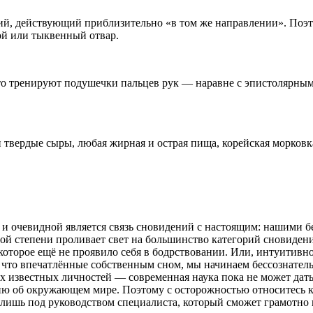
й, действующий приблизительно «в том же направлении». Поэто
ой или тыквенный отвар.
что тренируют подушечки пальцев рук — наравне с эпистолярным
 твердые сыры, любая жирная и острая пища, корейская морковка
ой и очевидной является связь сновидений с настоящим: нашими 
ной степени проливает свет на большинство категорий сновиден
которое ещё не проявило себя в бодрствовании. Или, интуитивн
 что впечатлённые собственным сном, мы начинаем бессознатель
 известных личностей — современная наука пока не может дать
ию об окружающем мире. Поэтому с осторожностью относитесь к
 лишь под руководством специалиста, который сможет грамотно 