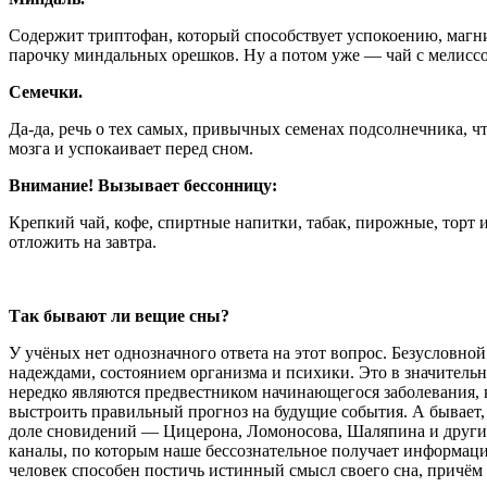
Содержит триптофан, который способствует успокоению, магни
парочку миндальных орешков. Ну а потом уже — чай с мелисс
Семечки.
Да-да, речь о тех самых, привычных семенах подсолнечника, 
мозга и успокаивает перед сном.
Внимание! Вызывает бессонницу:
Крепкий чай, кофе, спиртные напитки, табак, пирожные, торт и
отложить на завтра.
Так бывают ли вещие сны?
У учёных нет однозначного ответа на этот вопрос. Безусловн
надеждами, состоянием организма и психики. Это в значитель
нередко являются предвестником начинающегося заболевания, 
выстроить правильный прогноз на будущие события. А бывает,
доле сновидений — Цицерона, Ломоносова, Шаляпина и других
каналы, по которым наше бессознательное получает информац
человек способен постичь истинный смысл своего сна, причём