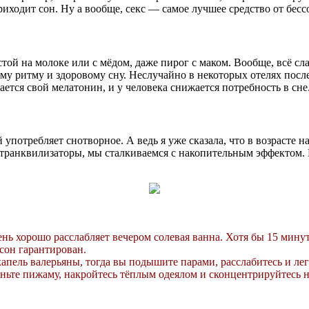
риходит сон. Ну а вообще, секс — самое лучшее средство от бес
той на молоке или с мёдом, даже пирог с маком. Вообще, всё сл
му ритму и здоровому сну. Неслучайно в некоторых отелях посл
ается свой мелатонин, и у человека снижается потребность в сне
употребляет снотворное. А ведь я уже сказала, что в возрасте н
ранквилизаторы, мы сталкиваемся с накопительным эффектом. Пе
ень хорошо расслабляет вечером солевая ванна. Хотя бы 15 мину
 сон гарантирован.
пель валерьяны, тогда вы подышите парами, расслабитесь и лег
ньте пижаму, накройтесь тёплым одеялом и сконцентрируйтесь на