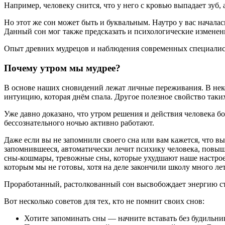
Например, человеку снится, что у него с кровью выпадает зуб,
Но этот же сон может быть и буквальным. Наутро у вас началась
Данный сон мог также предсказать и психологические изменени
Опыт древних мудрецов и наблюдения современных специалист
Почему утром мы мудрее?
В основе наших сновидений лежат личные переживания. В нек
интуицию, которая днём спала. Другое полезное свойство таки
Уже давно доказано, что утром решения и действия человека бо
бессознательного ночью активно работают.
Даже если вы не запомнили своего сна или вам кажется, что вы
запомнившееся, автоматически лечит психику человека, повыша
сны-кошмары, тревожные сны, которые ухудшают наше настроен
которым мы не готовы, хотя на деле закончили школу много ле
Проработанный, растолкованный сон высвобождает энергию стр
Вот несколько советов для тех, кто не помнит своих снов:
Хотите запоминать сны — начните вставать без будильни