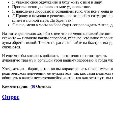
Я уважаю свое окружение и буду жить с ним в ладу.
Простые вещи доставляют мне удовольствие.
Я наполнена любовью и сознанием того, что все у меня 
Я Прошу о помощи в решении сложившейся ситуации в жиз
плане в полной мере. Да будет так!
Я знаю, меня в моем выборе будет сопровождать Анге
Начните для начало хотя бы с нее что-то менять в своей жизни. 
скажите — неважно каким способом, главное, что ваше тело их
душа обретет покой. Только не рассчитывайте на быстрое выздо
случаются.
И еще мне бы хотелось добавить, чего точно не стоит делать
душевную травму и большой урон вашему здоровью и тогда уж 
Хотя, хозяин – барин, и только вы вправе решать какой путь вы
родительском попечении не нуждаетесь, так как сами целиком не
обвинять в вашей несостоявшейся жизни, так как этот путь вы 
Комментарии:
(0)
Оценка:
Опрос