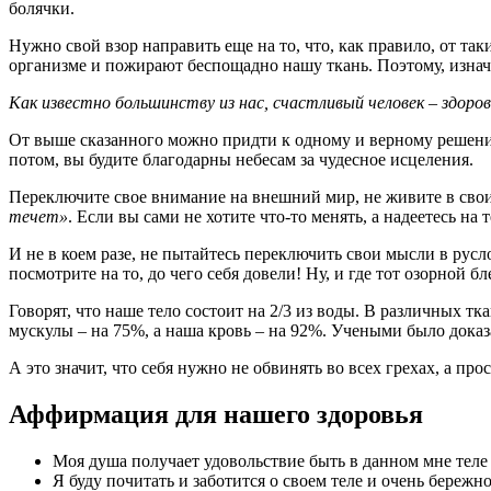
болячки.
Нужно свой взор направить еще на то, что, как правило, от та
организме и пожирают беспощадно нашу ткань. Поэтому, изначал
Как известно большинству из нас, счастливый человек – здоров
От выше сказанного можно придти к одному и верному решению
потом, вы будите благодарны небесам за чудесное исцеления.
Переключите свое внимание на внешний мир, не живите в своих 
течет»
. Если вы сами не хотите что-то менять, а надеетесь на 
И не в коем разе, не пытайтесь переключить свои мысли в русл
посмотрите на то, до чего себя довели! Ну, и где тот озорной бле
Говорят, что наше тело состоит на 2/3 из воды. В различных т
мускулы – на 75%, а наша кровь – на 92%. Учеными было доказ
А это значит, что себя нужно не обвинять во всех грехах, а п
Аффирмация для нашего здоровья
Моя душа получает удовольствие быть в данном мне тел
Я буду почитать и заботится о своем теле и очень бережно