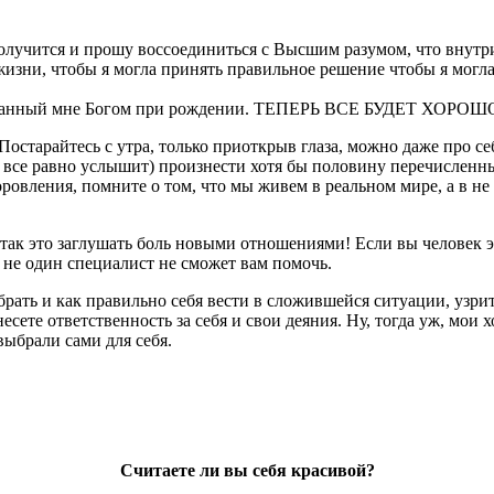
получится и прошу воссоединиться с Высшим разумом, что внутр
ни, чтобы я могла принять правильное решение чтобы я могла 
л, данный мне Богом при рождении. ТЕПЕРЬ ВСЕ БУДЕТ ХОРОШ
Постарайтесь с утра, только приоткрыв глаза, можно даже про себ
 все равно услышит) произнести хотя бы половину перечисленны
ровления, помните о том, что мы живем в реальном мире, а в не 
 — так это заглушать боль новыми отношениями! Если вы челове
не один специалист не сможет вам помочь.
брать и как правильно себя вести в сложившейся ситуации, узрит
сете ответственность за себя и свои деяния. Ну, тогда уж, мои х
выбрали сами для себя.
Считаете ли вы себя красивой?