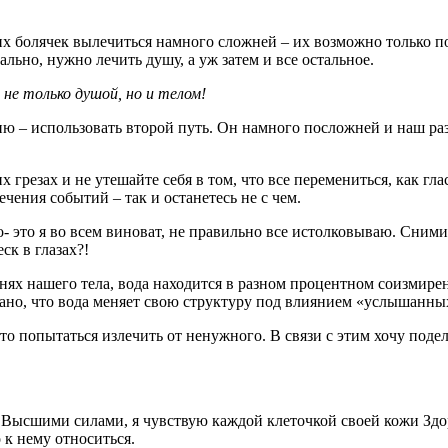
ких болячек вылечиться намного сложней – их возможно только по
ьно, нужно лечить душу, а уж затем и все остальное.
 не только душой, но и телом!
 – использовать второй путь. Он намного посложней и наш раз
грезах и не утешайте себя в том, что все перемениться, как гла
течения событий – так и останетесь не с чем.
о- это я во всем виноват, не правильно все истолковываю. Сними
ск в глазах?!
канях нашего тела, вода находится в разном процентном соизмире
ано, что вода меняет свою структуру под влиянием «услышанных
росто попытаться излечить от ненужного. В связи с этим хочу п
е Высшими силами, я чувствую каждой клеточкой своей кожи Здо
 к нему относиться.