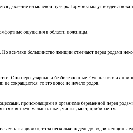
ается давление на мочевой пузырь. Гормоны могут воздействов
омфортные ощущения в области поясницы.
я. Но все-таки большинство женщин отмечают перед родами неко
тки. Они нерегулярные и безболезненные. Очень часто их прини
 не сокращаются, то это вовсе не начало родов.
оцессами, происходящими в организме беременной перед родами
тся к встрече малыша: шьет, чистит, моет, прибирается.
сь есть «за двоих», то за несколько недель до родов женщины ед