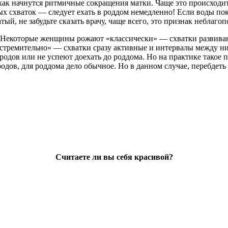
как начнутся ритмичные сокращения матки. Чаще это происходи
х схваток — следует ехать в роддом немедленно! Если воды пока
тый, не забудьте сказать врачу, чаще всего, это признак неблаго
 Некоторые женщины рожают «классически» — схватки развиваю
стремительно» — схватки сразу активные и интервалы между ним
дов или не успеют доехать до роддома. Но на практике такое пра
дов, для роддома дело обычное. Но в данном случае, перебдеть 
Считаете ли вы себя красивой?