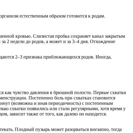
рганизм естественным образом готовится к родам.
ашенной кровью. Слизистая пробка сохраняет канал закрытым
а 2 недели до родов, а может и за 3–4 дня. Отхождение
даются 2–3 признака приближающихся родов. Иногда,
я как чувство давления в брюшной полости. Первые схватки
менструации. Постепенно боль при схватках становится
минут (возможна и иная периодичность) с постепенным
ько схватки появились или стали регулярными, хотя время у
ом, зависит также от того, как далеко он находится.
текать. Плодный пузырь может разорваться внезапно, тогда