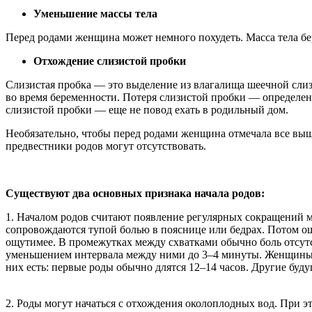
Уменьшение массы тела
Перед родами женщина может немного похудеть. Масса тела бе
Отхождение слизистой пробки
Слизистая пробка — это выделение из влагалища шеечной слиз
во время беременности. Потеря слизистой пробки — определенн
слизистой пробки — еще не повод ехать в родильный дом.
Необязательно, чтобы перед родами женщина отмечала все вы
предвестники родов могут отсутствовать.
Существуют два основных признака начала родов:
1. Началом родов считают появление регулярных сокращений 
сопровождаются тупой болью в пояснице или бедрах. Потом ощ
ощутимее. В промежутках между схватками обычно боль отсут
уменьшением интервала между ними до 3–4 минуты. Женщины, р
них есть: первые роды обычно длятся 12–14 часов. Другие будущ
2. Роды могут начаться с отхождения околоплодных вод. При э