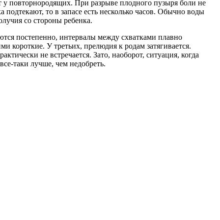
т у повторнородящих. При разрыве плодного пузыря боли не
 подтекают, то в запасе есть несколько часов. Обычно воды
получия со стороны ребенка.
тся постепенно, интервалы между схватками плавно
и короткие. У третьих, прелюдия к родам затягивается.
ктически не встречается. Зато, наоборот, ситуация, когда
все-таки лучше, чем недобреть.