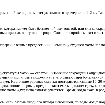
ременной женщины может уменьшится примерно на 1–2 кг. Так о
и, которая может быть бесцветной, желтоватой, или слегка окр
ый признак наступления родов Слизистая пробка может отойти з
шеперечисленные предвестники. Обычно, у будущей мамы наблю
мускулатуры матки — схваток. Ритмичные сокращения ощущаютс
ущения могут быть похожи на те, что бывают при болезненной 
ствует. Настоящие родовые схватки повторяются каждые 15–20 
ожающие впервые, предпочитают ехать в роддом сразу, как тол
ие мамы ждут, пока схватки участятся. Время, когда ехать в родд
том, если разрыв плодного пузыря небольшой, то воды могут под