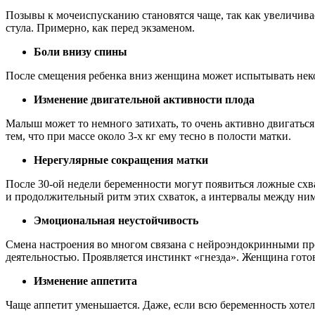
Позывы к мочеиспусканию становятся чаще, так как увеличив
стула. Примерно, как перед экзаменом.
Боли внизу спины
После смещения ребенка вниз женщина может испытывать нек
Изменение двигательной активности плода
Малыш может то немного затихать, то очень активно двигатьс
тем, что при массе около 3-х кг ему тесно в полости матки.
Нерегулярные сокращения матки
После 30-ой недели беременности могут появиться ложные схва
и продолжительный ритм этих схваток, а интервалы между ними
Эмоциональная неустойчивость
Смена настроения во многом связана с нейроэндокринными пр
деятельностью. Проявляется инстинкт «гнезда». Женщина готови
Изменение аппетита
Чаще аппетит уменьшается. Даже, если всю беременность хотело