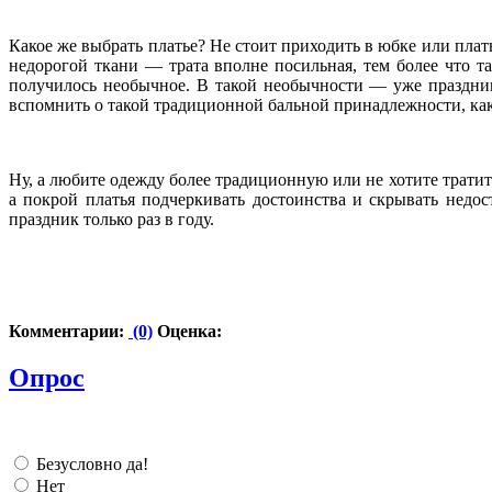
Какое же выбрать платье? Не стоит приходить в юбке или плат
недорогой ткани — трата вполне посильная, тем более что та
получилось необычное. В такой необычности — уже праздни
вспомнить о такой традиционной бальной принадлежности, как
Ну, а любите одежду более традиционную или не хотите тратить
а покрой платья подчеркивать достоинства и скрывать недо
праздник только раз в году.
Комментарии:
(0)
Оценка:
Опрос
Безусловно да!
Нет