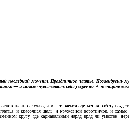
мый последний момент. Праздничное платье. Позавидуешь м
ки — и можно чувствовать себя уверенно. А женщине всегда 
соответственно случаю, и мы стараемся одеться на работу по-де
платья, и красочная шаль, и кружевной воротничок, и самые
мейном кругу, где карнавальный наряд вряд ли уместен, нере