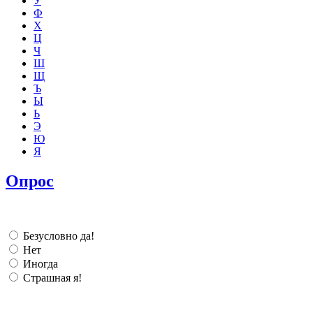
У
Ф
Х
Ц
Ч
Ш
Щ
Ъ
Ы
Ь
Э
Ю
Я
Опрос
Безусловно да!
Нет
Иногда
Страшная я!