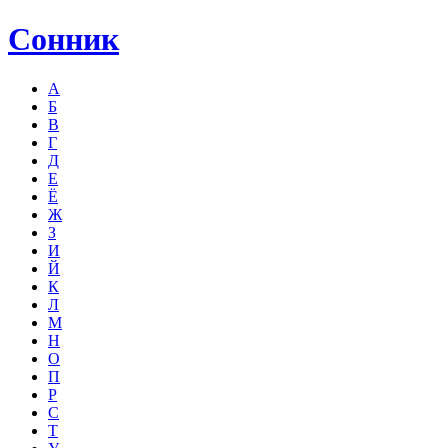
Сонник
А
Б
В
Г
Д
Е
Ё
Ж
З
И
Й
К
Л
М
Н
О
П
Р
С
Т