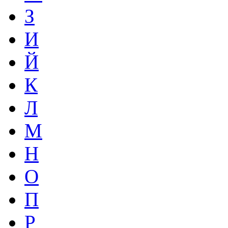
З
И
Й
К
Л
М
Н
О
П
Р