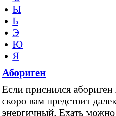
Ы
Ь
Э
Ю
Я
Абориген
Если приснился абориген 
скоро вам предстоит далек
энергичный. Ехать можно