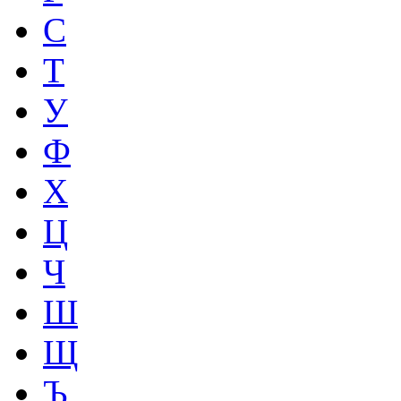
С
Т
У
Ф
Х
Ц
Ч
Ш
Щ
Ъ