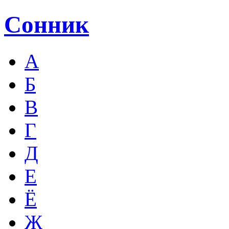
Сонник
А
Б
В
Г
Д
Е
Ё
Ж