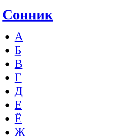
Сонник
А
Б
В
Г
Д
Е
Ё
Ж