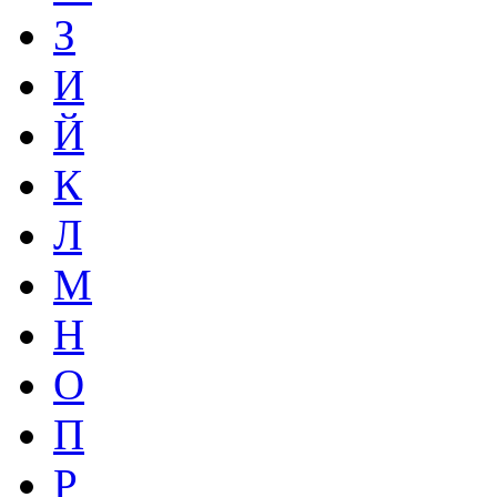
З
И
Й
К
Л
М
Н
О
П
Р