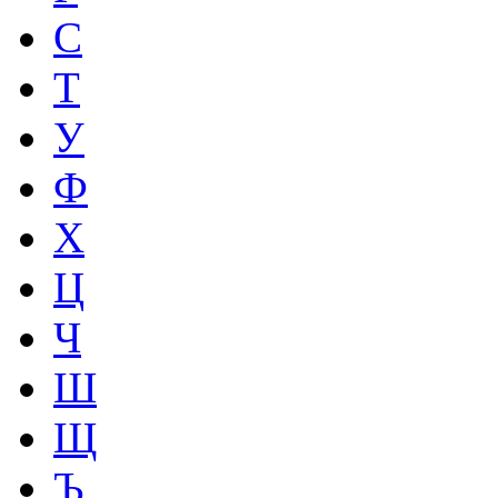
С
Т
У
Ф
Х
Ц
Ч
Ш
Щ
Ъ