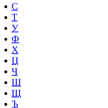
С
Т
У
Ф
Х
Ц
Ч
Ш
Щ
Ъ