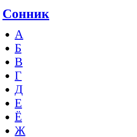
Сонник
А
Б
В
Г
Д
Е
Ё
Ж