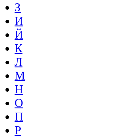
З
И
Й
К
Л
М
Н
О
П
Р