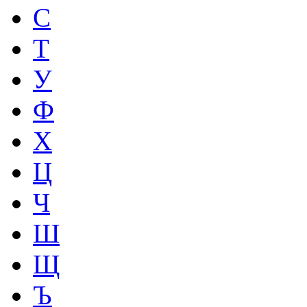
С
Т
У
Ф
Х
Ц
Ч
Ш
Щ
Ъ