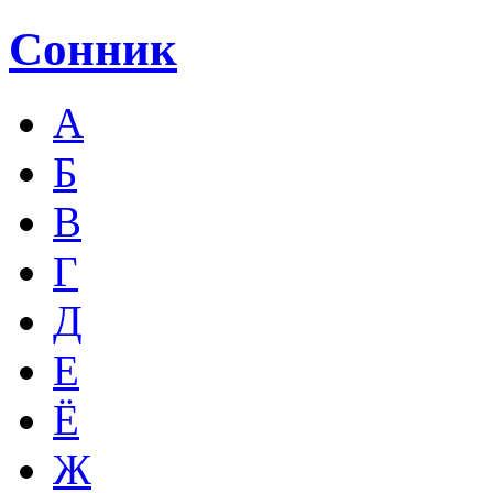
Сонник
А
Б
В
Г
Д
Е
Ё
Ж