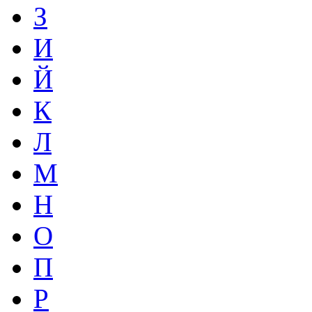
З
И
Й
К
Л
М
Н
О
П
Р