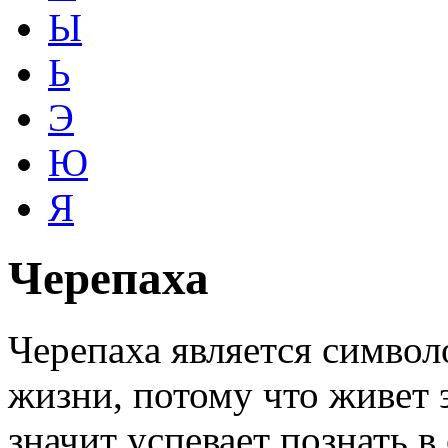
Ы
Ь
Э
Ю
Я
Черепаха
Черепаха является символ
жизни, потому что живет э
значит успевает познать в