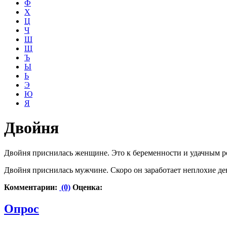
Ф
Х
Ц
Ч
Ш
Щ
Ъ
Ы
Ь
Э
Ю
Я
Двойня
Двойня приснилась женщине. Это к беременности и удачным р
Двойня приснилась мужчине. Скоро он заработает неплохие ден
Комментарии:
(0)
Оценка:
Опрос