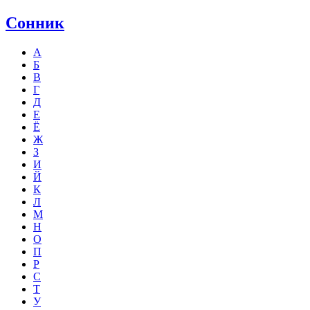
Сонник
А
Б
В
Г
Д
Е
Ё
Ж
З
И
Й
К
Л
М
Н
О
П
Р
С
Т
У