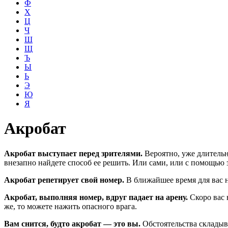
Ф
Х
Ц
Ч
Ш
Щ
Ъ
Ы
Ь
Э
Ю
Я
Акробат
Акробат выступает перед зрителями.
Вероятно, уже длительн
внезапно найдете способ ее решить. Или сами, или с помощью 
Акробат репетирует свой номер.
В ближайшее время для вас н
Акробат, выполняя номер, вдруг падает на арену.
Скоро вас 
же, то можете нажить опасного врага.
Вам снится, будто акробат — это вы.
Обстоятельства складыва