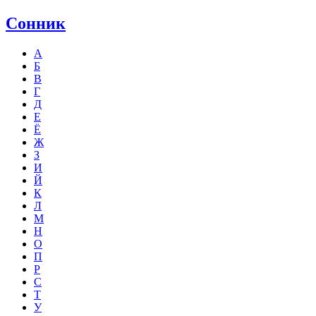
Сонник
А
Б
В
Г
Д
Е
Ё
Ж
З
И
Й
К
Л
М
Н
О
П
Р
С
Т
У