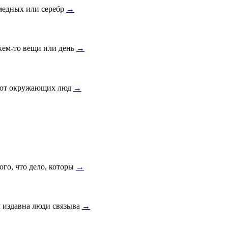
 медных или серебр
→
кем-то вещи или день
→
ижают окружающих люд
→
ого, что дело, которы
→
м издавна люди связыва
→