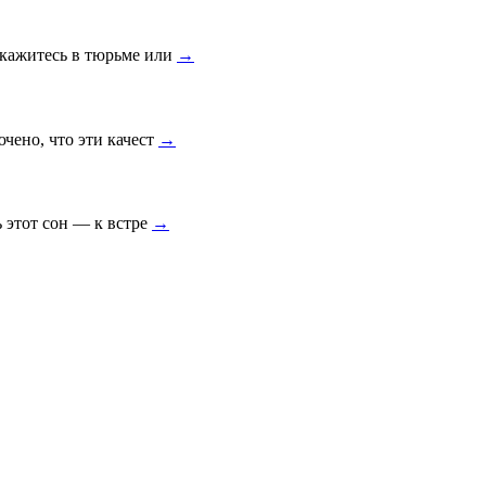
окажитесь в тюрьме или
→
чено, что эти качест
→
ь этот сон — к встре
→