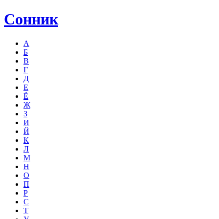
Сонник
А
Б
В
Г
Д
Е
Ё
Ж
З
И
Й
К
Л
М
Н
О
П
Р
С
Т