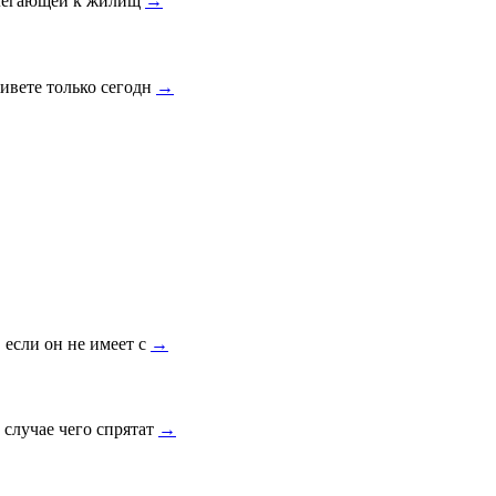
рилегающей к жилищ
→
ивете только сегодн
→
 если он не имеет с
→
 случае чего спрятат
→