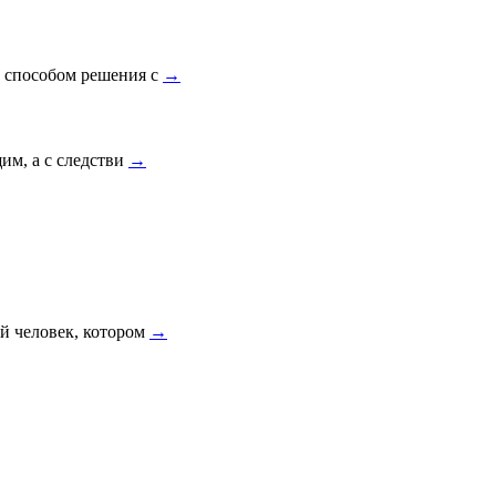
» способом решения с
→
щим, а с следстви
→
ый человек, котором
→