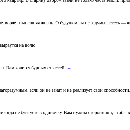
ого квартир. В старину двором звали не только часть земли, п
влетворяет нынешняя жизнь. О будущем вы не задумываетесь — ж
 вырвутся на волю.
→
на. Вам хочется бурных страстей.
→
агоразумным, если он не занят и не реализует свои способности,
икогда не бунтуете в одиночку. Вам нужны сторонники, чтобы в