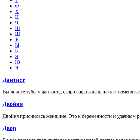
У
Ф
Х
Ц
Ч
Ш
Щ
Ъ
Ы
Ь
Э
Ю
Я
Дантист
Вы лечите зубы у дантиста, скоро ваша жизнь начнет изменятьс
Двойня
Двойня приснилась женщине. Это к беременности и удачным 
Двор