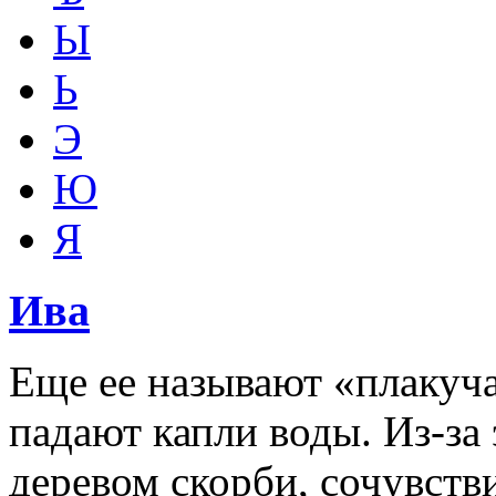
Ы
Ь
Э
Ю
Я
Ива
Еще ее называют «плакуча
падают капли воды. Из-за 
деревом скорби, сочувств