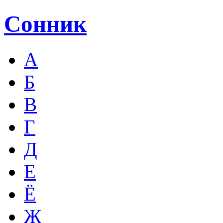
Сонник
А
Б
В
Г
Д
Е
Ё
Ж