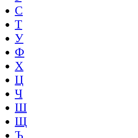
С
Т
У
Ф
Х
Ц
Ч
Ш
Щ
Ъ