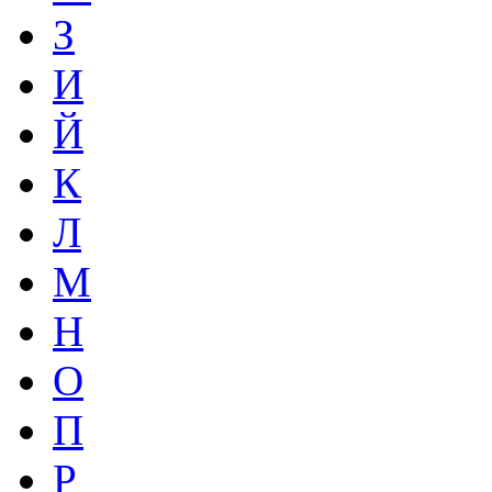
З
И
Й
К
Л
М
Н
О
П
Р