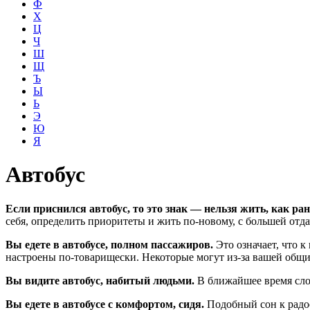
Ф
Х
Ц
Ч
Ш
Щ
Ъ
Ы
Ь
Э
Ю
Я
Автобус
Если приснился автобус, то это знак — нельзя жить, как ра
себя, определить приоритеты и жить по-новому, с большей от
Вы едете в автобусе, полном пассажиров.
Это означает, что 
настроены по-товарищески. Некоторые могут из-за вашей общит
Вы видите автобус, набитый людьми.
В ближайшее время сло
Вы едете в автобусе с комфортом, сидя.
Подобный сон к радос