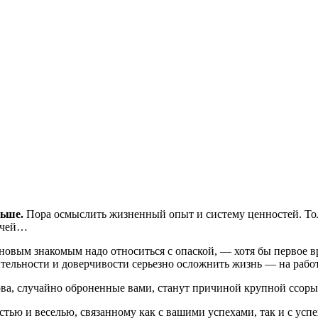
ньше.
Пора осмыслить жизненный опыт и систему ценностей. Тол
дачей…
к новым знакомым надо относиться с опаской, — хотя бы первое в
ельности и доверчивости серьезно осложнить жизнь — на работе
ва, случайно оброненные вами, станут причиной крупной ссоры
тью и веселью, связанному как с вашими успехами, так и с усп