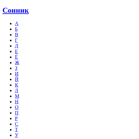
Сонник
А
Б
В
Г
Д
Е
Ё
Ж
З
И
Й
К
Л
М
Н
О
П
Р
С
Т
У