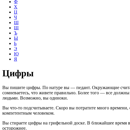
Ф
Х
Ц
Ч
Ш
Щ
Ъ
Ы
Ь
Э
Ю
Я
Цифры
Вы пишите цифры. По натуре вы — педант. Окружающие считают
сомневаетесь, что живете правильно. Более того — все должн
людьми. Возможно, вы одиноки.
Вы что-то подсчитываете. Скоро вы потратите много времени, 
компетентным человеком.
Вы стираете цифры на грифельной доске. В ближайшее время ва
осторожнее.