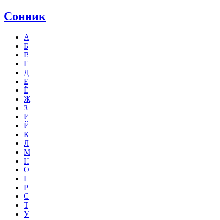
Сонник
А
Б
В
Г
Д
Е
Ё
Ж
З
И
Й
К
Л
М
Н
О
П
Р
С
Т
У