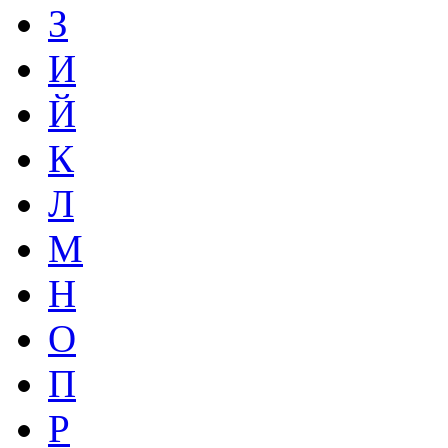
З
И
Й
К
Л
М
Н
О
П
Р