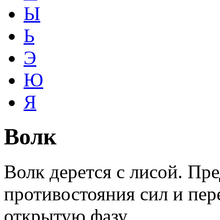
Ы
Ь
Э
Ю
Я
Волк
Волк дерется с лисой. Пр
противостояния сил и пер
открытую фазу.