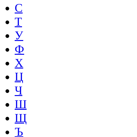
С
Т
У
Ф
Х
Ц
Ч
Ш
Щ
Ъ