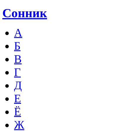
Сонник
А
Б
В
Г
Д
Е
Ё
Ж