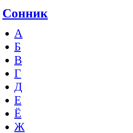
Сонник
А
Б
В
Г
Д
Е
Ё
Ж