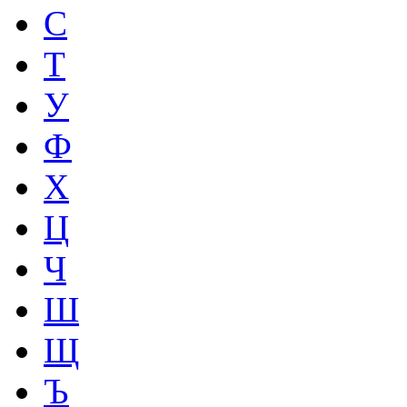
С
Т
У
Ф
Х
Ц
Ч
Ш
Щ
Ъ