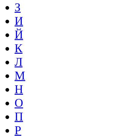
З
И
Й
К
Л
М
Н
О
П
Р