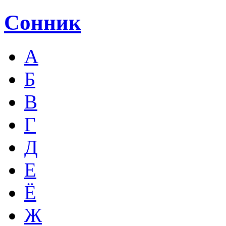
Сонник
А
Б
В
Г
Д
Е
Ё
Ж