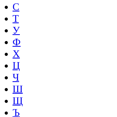
С
Т
У
Ф
Х
Ц
Ч
Ш
Щ
Ъ