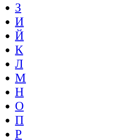
З
И
Й
К
Л
М
Н
О
П
Р