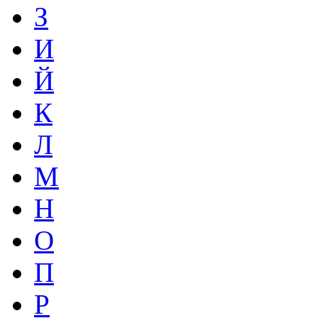
З
И
Й
К
Л
М
Н
О
П
Р