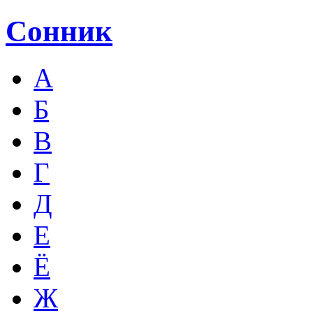
Сонник
А
Б
В
Г
Д
Е
Ё
Ж