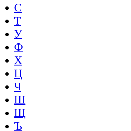
С
Т
У
Ф
Х
Ц
Ч
Ш
Щ
Ъ