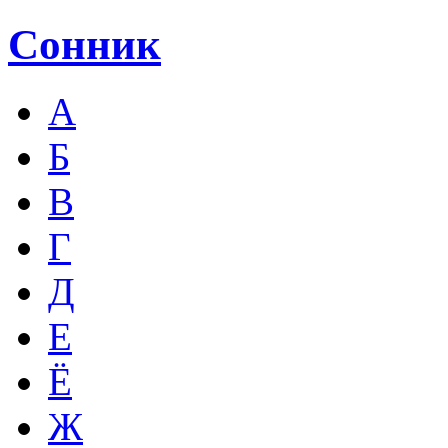
Сонник
А
Б
В
Г
Д
Е
Ё
Ж