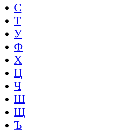
С
Т
У
Ф
Х
Ц
Ч
Ш
Щ
Ъ