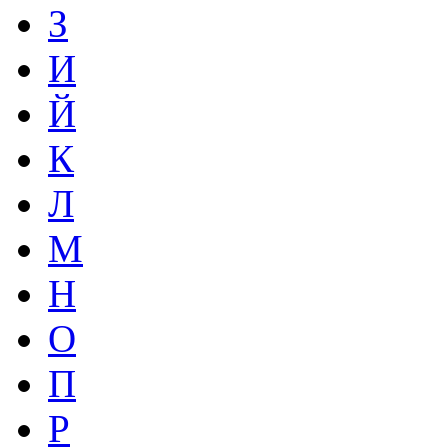
З
И
Й
К
Л
М
Н
О
П
Р