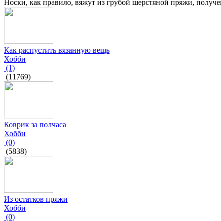
Носки, как правило, вяжут из грубой шерстяной пряжи, получе
Как распустить вязанную вещь
Хобби
(1)
(11769)
Коврик за полчаса
Хобби
(0)
(5838)
Из остатков пряжи
Хобби
(0)