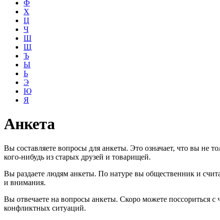
Ф
Х
Ц
Ч
Ш
Щ
Ъ
Ы
Ь
Э
Ю
Я
Анкета
Вы составляете вопросы для анкеты. Это означает, что вы не 
кого-нибудь из старых друзей и товарищей.
Вы раздаете людям анкеты. По натуре вы общественник и счита
и внимания.
Вы отвечаете на вопросы анкеты. Скоро можете поссориться с 
конфликтных ситуаций.