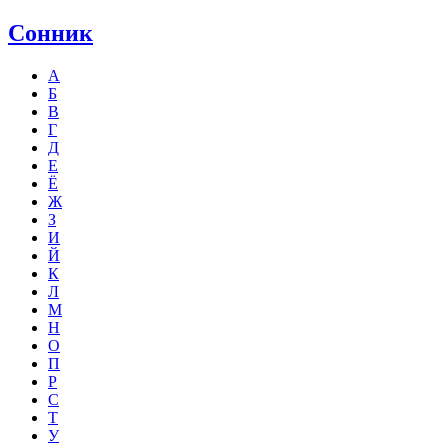
Сонник
А
Б
В
Г
Д
Е
Ё
Ж
З
И
Й
К
Л
М
Н
О
П
Р
С
Т
У