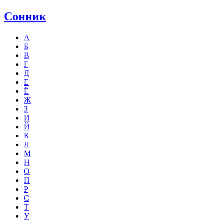
Сонник
А
Б
В
Г
Д
Е
Ё
Ж
З
И
Й
К
Л
М
Н
О
П
Р
С
Т
У