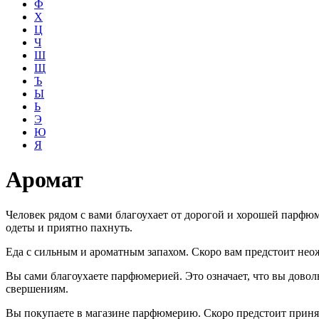
Ф
Х
Ц
Ч
Ш
Щ
Ъ
Ы
Ь
Э
Ю
Я
Аромат
Человек рядом с вами благоухает от дорогой и хорошей парф
одеты и приятно пахнуть.
Еда с сильным и ароматным запахом. Скоро вам предстоит неож
Вы сами благоухаете парфюмерией. Это означает, что вы довол
свершениям.
Вы покупаете в магазине парфюмерию. Скоро предстоит принять 