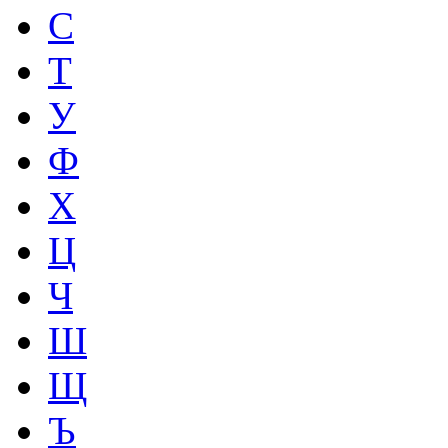
С
Т
У
Ф
Х
Ц
Ч
Ш
Щ
Ъ