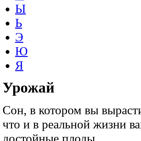
Ы
Ь
Э
Ю
Я
Урожай
Сон, в котором вы выраст
что и в реальной жизни в
достойные плоды.