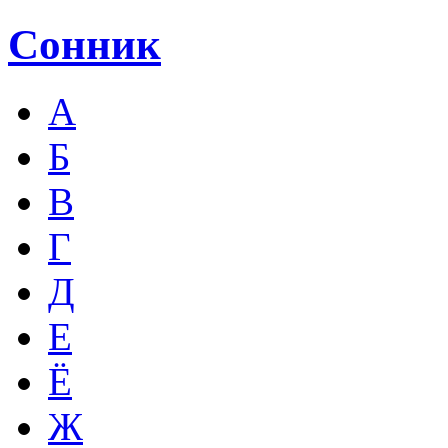
Сонник
А
Б
В
Г
Д
Е
Ё
Ж