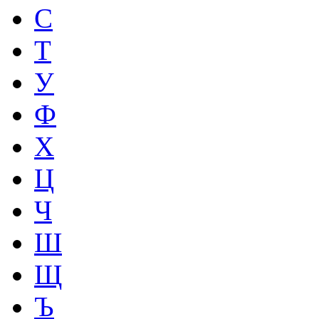
С
Т
У
Ф
Х
Ц
Ч
Ш
Щ
Ъ