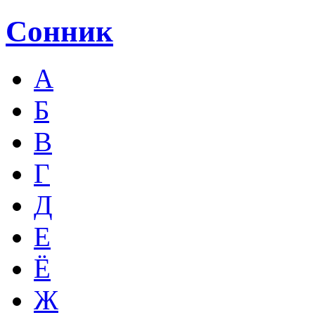
Сонник
А
Б
В
Г
Д
Е
Ё
Ж