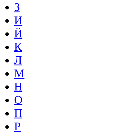
З
И
Й
К
Л
М
Н
О
П
Р